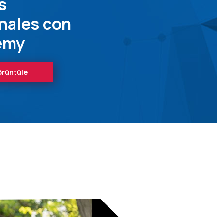
s
nales con
emy
görüntüle