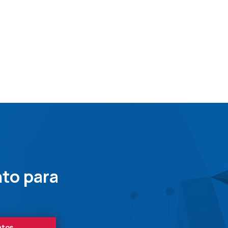
to para
atos